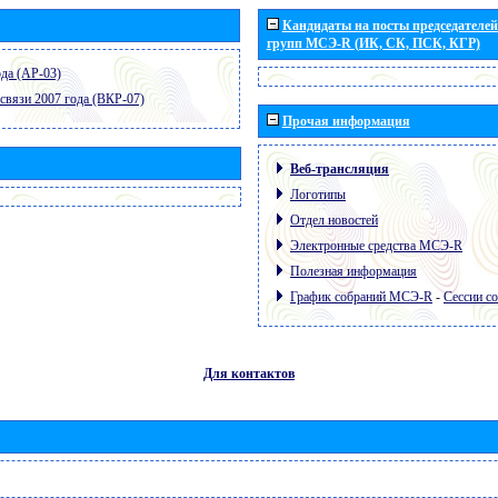
Кандидаты на посты председателей 
групп МСЭ-R (ИК, СК, ПСК, КГР)
да (АР-03)
связи 2007 года (ВКР-07)
Прочая информация
Веб-трансляция
Логотипы
Отдел новостей
Электронные средства МСЭ-R
Полезная информация
График собраний МСЭ-R
-
Сессии с
Для контактов