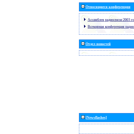
Относящиеся конференции
Ассамблея радиосвязи 2003 го
Всемирная конференция радио
Отдел новостей
[Newsflashes]