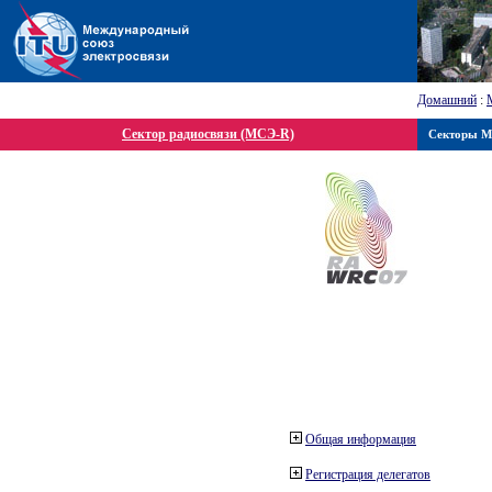
Домашний
:
Сектор радиосвязи (МСЭ-R)
Секторы 
Общая информация
Регистрация делегатов