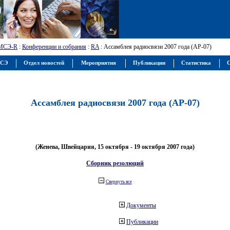
МСЭ-R
:
Конференции и собрания
:
RA
: Ассамблея радиосвязи 2007 года (АР-07)
МСЭ
Отдел новостей
Мероприятия
Публикации
Статистика
С
Ассамблея радиосвязи 2007 года (АР-07)
(Женева, Швейцария, 15 октября - 19 октября 2007 года)
Сборник резолюций
Свернуть все
Документы
Публикации