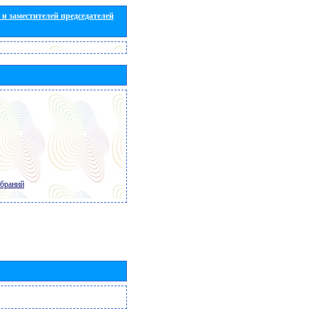
и заместителей председателей
обраний