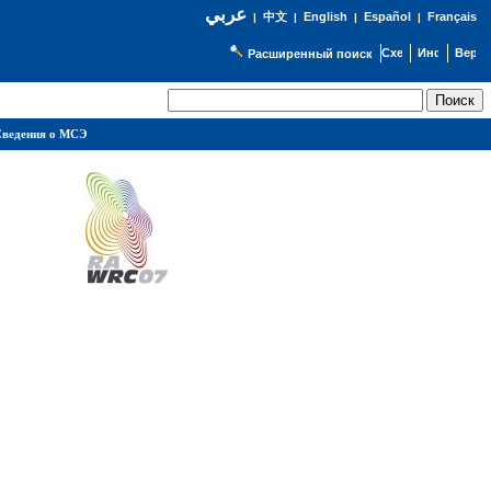
عربي
English
Español
Français
|
中文
|
|
|
Расширенный поиск
ведения о МСЭ