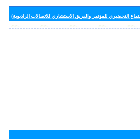
جتماع التحضيري للمؤتمر والفريق الاستشاري للاتصالات الراديوية)