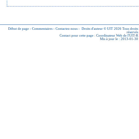
Début de page
-
Commentaires
-
Contactez-nous
-
Droits d'auteur © UIT 2026
Tous droits
réservés
Contact pour cette page :
Coordinateur Web de l'UIT-R
Mis à jour le : 2013-01-30