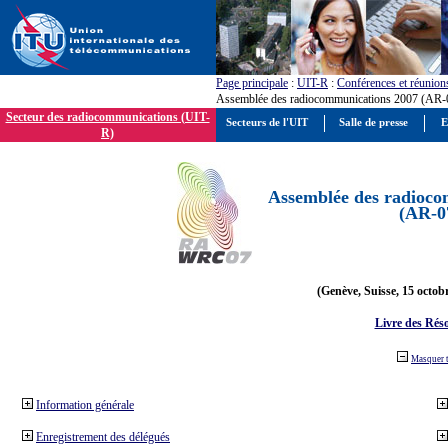
Page principale
:
UIT-R
:
Conférences et réunion
Assemblée des radiocommunications 2007 (AR-
Secteur des radiocommunications (UIT-
Secteurs de l'UIT
Salle de presse
E
R)
Assemblée des radioco
(AR-0
(Genève, Suisse, 15 octob
Livre des Réso
Masquer 
Information générale
Enregistrement des délégués