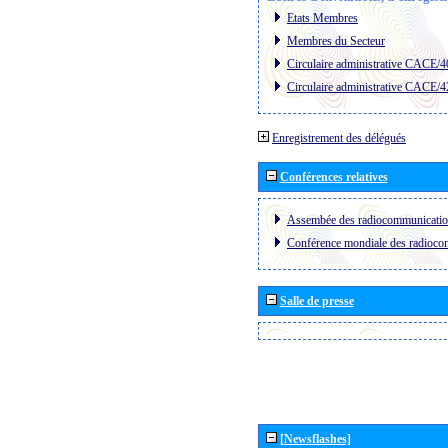
Etats Membres
Membres du Secteur
Circulaire administrative CACE/4
Circulaire administrative CACE/4
Enregistrement des délégués
Conférences relatives
Assembée des radiocommunicati
Conférence mondiale des radioc
Salle de presse
[Newsflashes]