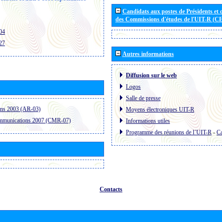
Candidats aux postes de Présidents et 
des Commissions d'études de l'UIT-R (C
04
27
Autres informations
Diffusion sur le web
Logos
Salle de presse
ons 2003 (AR-03)
Moyens électroniques UIT-R
ommunications 2007 (CMR-07)
Informations utiles
Programme des réunions de l´UIT-R
-
Ca
Contacts