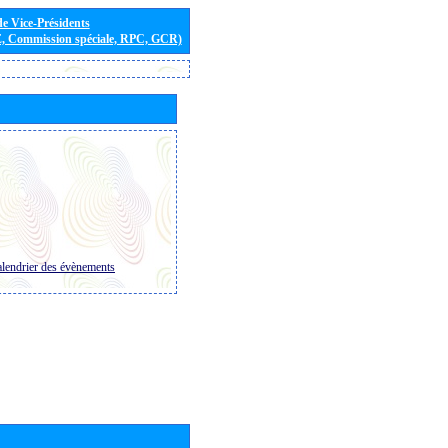
de Vice-Présidents
E, Commission spéciale, RPC, GCR)
lendrier des évènements