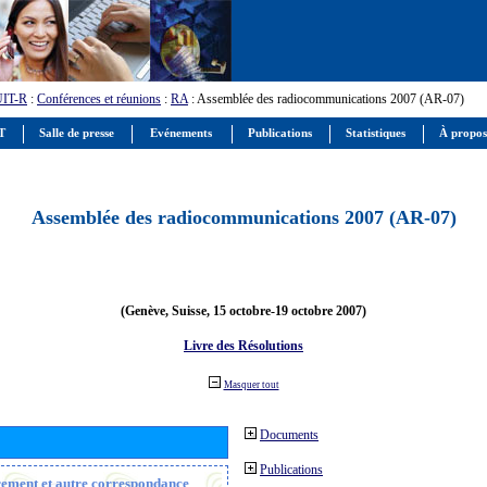
UIT-R
:
Conférences et réunions
:
RA
: Assemblée des radiocommunications 2007 (AR-07)
IT
Salle de presse
Evénements
Publications
Statistiques
À propos
Assemblée des radiocommunications 2007 (AR-07)
(Genève, Suisse, 15 octobre-19 octobre 2007)
Livre des Résolutions
Masquer tout
Documents
Publications
trement et autre correspondance