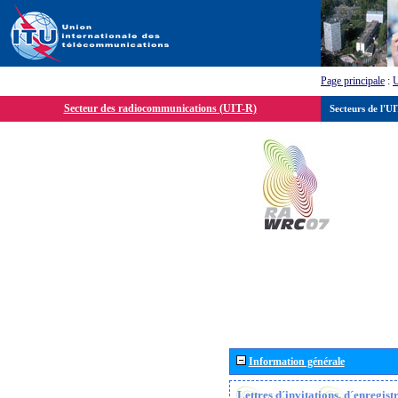
Page principale
:
Secteur des radiocommunications (UIT-R)
Secteurs de l'U
Information générale
Lettres d´invitations, d´enregis