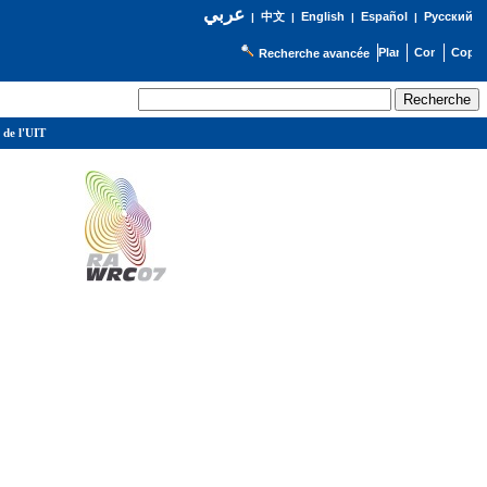
عربي
English
Español
Русский
|
中文
|
|
|
Recherche avancée
 de l'UIT