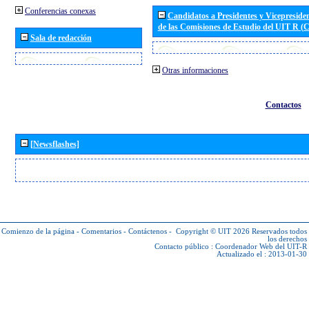
Conferencias conexas
Candidatos a Presidentes y Vicepreside
de las Comisiones de Estudio del UIT R 
Sala de redacción
Otras informaciones
Contactos
[Newsflashes]
Comienzo de la página
-
Comentarios
-
Contáctenos
-
Copyright © UIT 2026
Reservados todos
los derechos
Contacto público :
Coordenador Web del UIT-R
Actualizado el : 2013-01-30