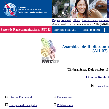
Pagína principal
:
UIT-R
:
Conferencias y reunio
Asamblea de Radiocomunicaciones 2007 (AR-07
Sector de Radiocomunicaciones (UIT-R)
Sectores de la UIT
Sala de prensa
Asamblea de Radiocomun
(AR-07)
(Ginebra, Suiza, 15 de octubre-19
Libro del Resoluci
Expandir todo
Información general
Documentos
Inscripción de delegados
Publicaciones