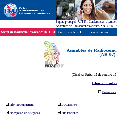
Pagína principal
:
UIT-R
:
Conferencias y reunio
Asamblea de Radiocomunicaciones 2007 (AR-07
Sector de Radiocomunicaciones (UIT-R)
Sectores de la UIT
Sala de prensa
Asamblea de Radiocomun
(AR-07)
(Ginebra, Suiza, 15 de octubre-19
Libro del Resoluci
Contraer todo
Información general
Documentos
Inscripción de delegados
Publicaciones