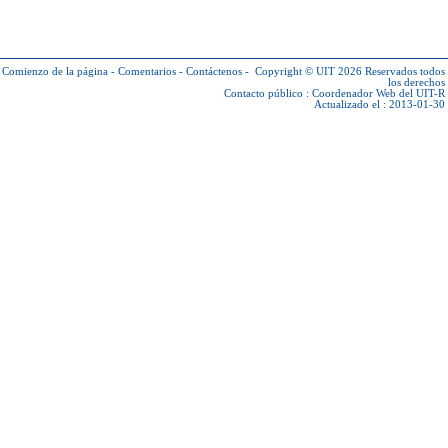
Comienzo de la página
-
Comentarios
-
Contáctenos
-
Copyright © UIT 2026
Reservados todos
los derechos
Contacto público :
Coordenador Web del UIT-R
Actualizado el : 2013-01-30