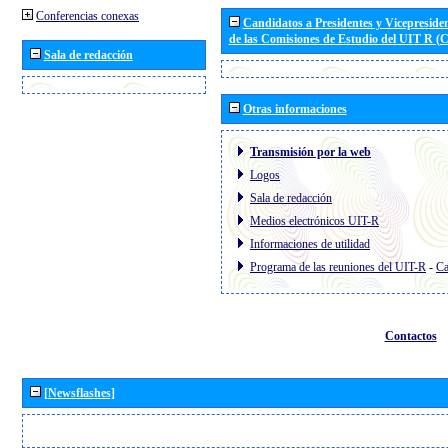
Conferencias conexas
Candidatos a Presidentes y Vicepreside
de las Comisiones de Estudio del UIT R 
Sala de redacción
Otras informaciones
Transmisión por la web
Logos
Sala de redacción
Medios electrónicos UIT-R
Informaciones de utilidad
Programa de las reuniones del UIT-R
-
Ca
Contactos
[Newsflashes]