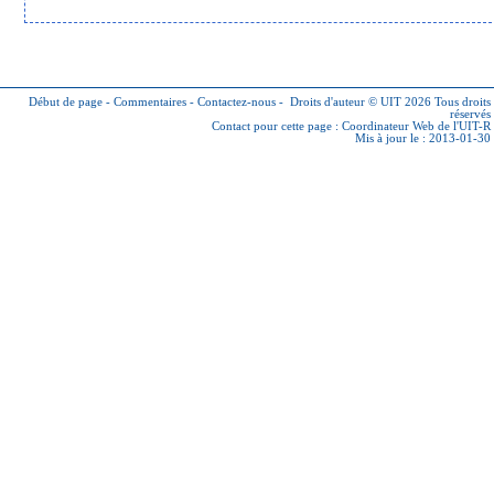
Début de page
-
Commentaires
-
Contactez-nous
-
Droits d'auteur © UIT 2026
Tous droits
réservés
Contact pour cette page :
Coordinateur Web de l'UIT-R
Mis à jour le : 2013-01-30