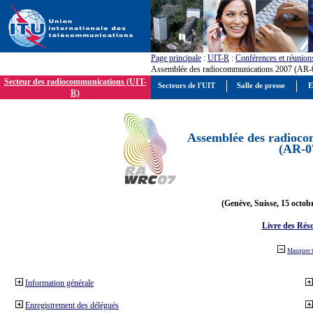
Page principale
:
UIT-R
:
Conférences et réunion
Assemblée des radiocommunications 2007 (AR-
Secteur des radiocommunications (UIT-
Secteurs de l'UIT
Salle de presse
E
R)
Assemblée des radioco
(AR-0
(Genève, Suisse, 15 octob
Livre des Réso
Masquer 
Information générale
Enregistrement des délégués