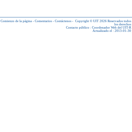
Comienzo de la página
-
Comentarios
-
Contáctenos
-
Copyright © UIT 2026
Reservados todos
los derechos
Contacto público :
Coordenador Web del UIT-R
Actualizado el : 2013-01-30