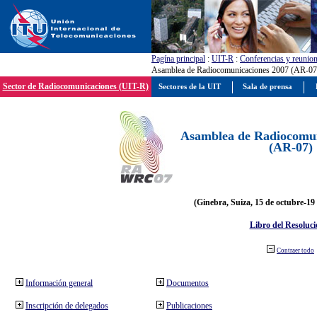
Pagína principal
:
UIT-R
:
Conferencias y reunio
Asamblea de Radiocomunicaciones 2007 (AR-07
Sector de Radiocomunicaciones (UIT-R)
Sectores de la UIT
Sala de prensa
Asamblea de Radiocomun
(AR-07)
(Ginebra, Suiza, 15 de octubre-19
Libro del Resoluci
Contraer todo
Información general
Documentos
Inscripción de delegados
Publicaciones