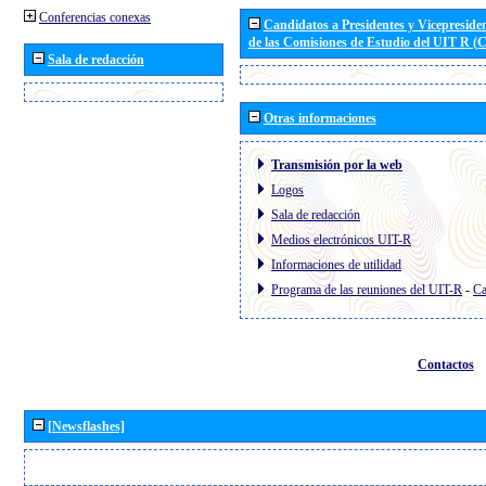
Conferencias conexas
Candidatos a Presidentes y Vicepreside
de las Comisiones de Estudio del UIT R 
Sala de redacción
Otras informaciones
Transmisión por la web
Logos
Sala de redacción
Medios electrónicos UIT-R
Informaciones de utilidad
Programa de las reuniones del UIT-R
-
Ca
Contactos
[Newsflashes]