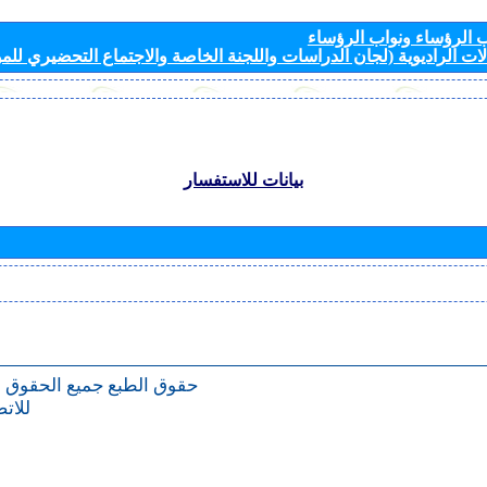
الرؤساء ونواب الرؤساء
ات الراديوية (لجان الدراسات واللجنة الخاصة والاجتماع التحضيري للمؤ
بيانات للاستفسار
حقوق الطبع
جميع الحقوق 
للات