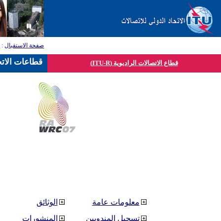
صفحة الاستقبال
:
ق
قطاعات الاتح
قطاع الاتصالات الراديوية (ITU-R)
معلومات عامة
الوثائق
تسجيل المندوبين
المنشورات