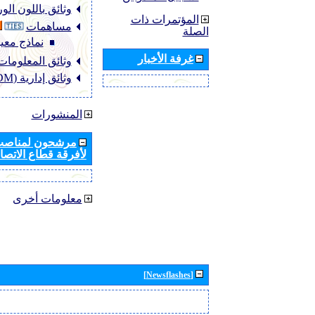
وثائق باللون ال
المؤتمرات ذات
مساهمات
الصلة
نماذج معيا
غرفة الأخبار
وثائق المعلومات (NFO
وثائق إدارية (ADM)
المنشورات
مرشحون لمناصب 
لأفرقة قطاع الاتصال
معلومات أخرى
[Newsflashes]