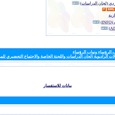
وردي (لجان الدراسات)
رية
I)
الرؤساء ونواب الرؤساء
ات الراديوية (لجان الدراسات واللجنة الخاصة والاجتماع التحضيري للمؤ
بيانات للاستفسار