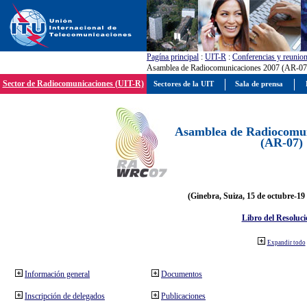
Pagína principal
:
UIT-R
:
Conferencias y reunio
Asamblea de Radiocomunicaciones 2007 (AR-07
Sector de Radiocomunicaciones (UIT-R)
Sectores de la UIT
Sala de prensa
Asamblea de Radiocomun
(AR-07)
(Ginebra, Suiza, 15 de octubre-19
Libro del Resoluci
Expandir todo
Información general
Documentos
Inscripción de delegados
Publicaciones