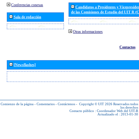
Conferencias conexas
Candidatos a Presidentes y Vicepreside
de las Comisiones de Estudio del UIT R 
Sala de redacción
Otras informaciones
Contactos
[Newsflashes]
Comienzo de la página
-
Comentarios
-
Contáctenos
-
Copyright © UIT 2026
Reservados todos
los derechos
Contacto público :
Coordenador Web del UIT-R
Actualizado el : 2013-01-30