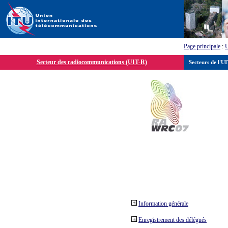
Page principale
:
Secteur des radiocommunications (UIT-R)
Secteurs de l'U
Information générale
Enregistrement des délégués