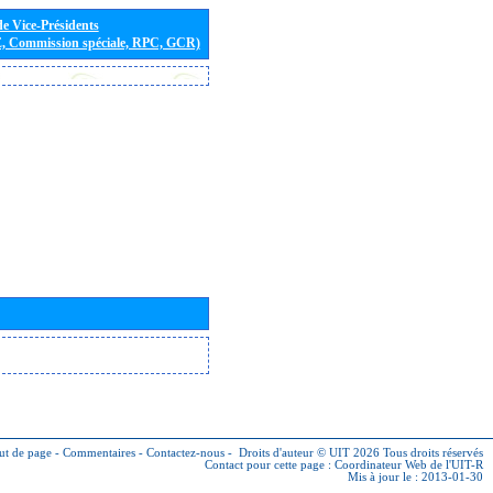
de Vice-Présidents
E, Commission spéciale, RPC, GCR)
ut de page
-
Commentaires
-
Contactez-nous
-
Droits d'auteur © UIT 2026
Tous droits réservés
Contact pour cette page :
Coordinateur Web de l'UIT-R
Mis à jour le : 2013-01-30