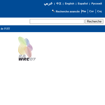
عربي
English
Español
Русский
|
中文
|
|
|
Recherche avancée
 de l'UIT