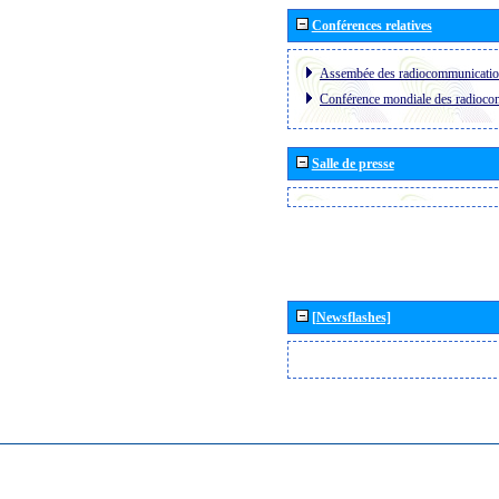
Conférences relatives
Assembée des radiocommunicati
Conférence mondiale des radioc
Salle de presse
[Newsflashes]