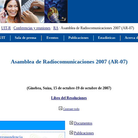
:
UIT-R
:
Conferencias y reuniones
:
RA
: Asamblea de Radiocomunicaciones 2007 (AR-07)
 UIT
Sala de prensa
Eventos
Publicaciones
Estadísticas
Acerca d
Asamblea de Radiocomunicaciones 2007 (AR-07)
(Ginebra, Suiza, 15 de octubre-19 de octubre de 2007)
Libro del Resoluciones
Contraer todo
Documentos
Publicaciones
orrespondencia