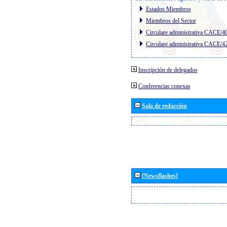
Estados Miembros
Miembros del Sector
Circulare administrativa CACE/4
Circulare administrativa CACE/4
Inscripción de delegados
Conferencias conexas
Sala de redacción
[Newsflashes]