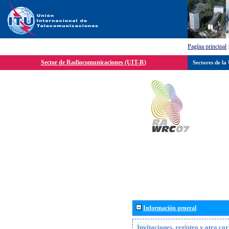
Pagína principal
Sector de Radiocomunicaciones (UIT-R)
Sectores de la
Información general
Invitaciones, registro y otra c