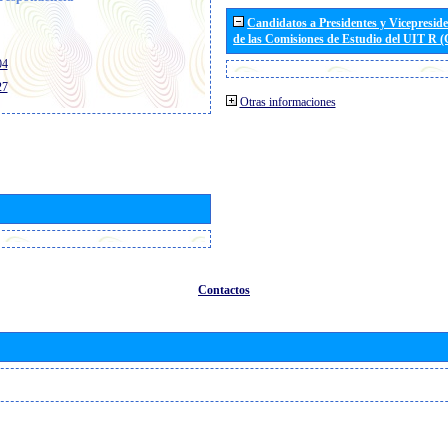
Candidatos a Presidentes y Vicepresid
de las Comisiones de Estudio del UIT R 
04
27
Otras informaciones
Contactos