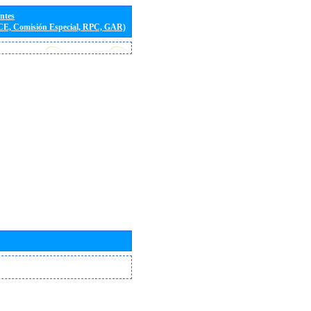
entes
(CE, Comisión Especial, RPC, GAR)