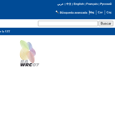
English
Français
Русский
عربي
|
中文
|
|
|
Búsqueda avanzada
e la UIT