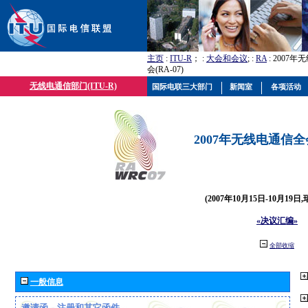
主页
:
ITU-R
； :
大会和会议
; :
RA
: 2007
会(RA-07)
无线电通信部门(ITU-R)
国际电联三大部门
新闻室
各项活动
2007年无线电通信全会(
(2007年10月15日-10月19日
«决议汇编»
全部收缩
一般信息
邀请函、注册和其它函件