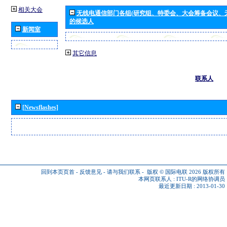
相关大会
无线电通信部门各组(研究组、特委会、大会筹备会议、
的候选人
新闻室
其它信息
联系人
[Newsflashes]
回到本页页首
-
反馈意见
-
请与我们联系
-
版权 © 国际电联 2026
版权所有
本网页联系人 :
ITU-R的网络协调员
最近更新日期 : 2013-01-30