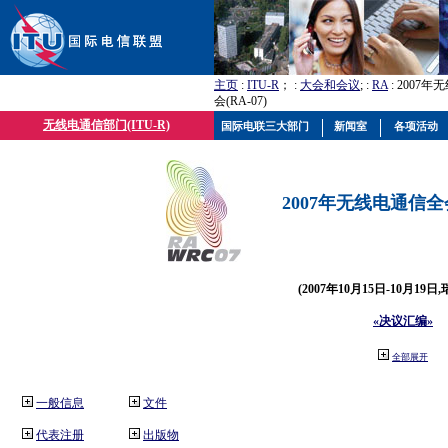
主页
:
ITU-R
； :
大会和会议
; :
RA
: 2007
会(RA-07)
无线电通信部门(ITU-R)
国际电联三大部门
新闻室
各项活动
2007年无线电通信全会(
(2007年10月15日-10月19日
«决议汇编»
全部展开
一般信息
文件
代表注册
出版物