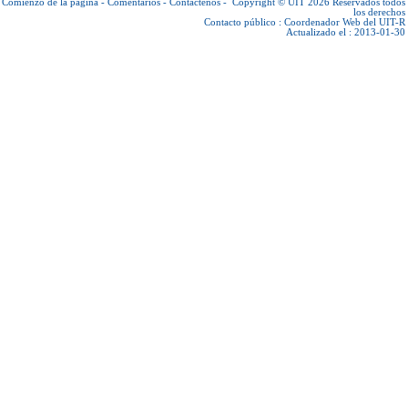
Comienzo de la página
-
Comentarios
-
Contáctenos
-
Copyright © UIT 2026
Reservados todos
los derechos
Contacto público :
Coordenador Web del UIT-R
Actualizado el : 2013-01-30