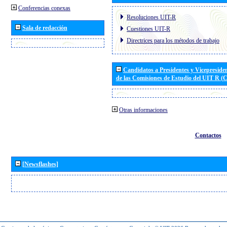
Conferencias conexas
Resoluciones UIT-R
Sala de redacción
Cuestiones UIT-R
Directrices para los métodos de trabajo
Candidatos a Presidentes y Vicepreside
de las Comisiones de Estudio del UIT R 
Otras informaciones
Contactos
[Newsflashes]