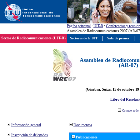
Pagína principal
:
UIT-R
:
Conferencias y reunio
Asamblea de Radiocomunicaciones 2007 (AR-07
Sector de Radiocomunicaciones (UIT-R)
Sectores de la UIT
Sala de prensa
Asamblea de Radiocomun
(AR-07)
(Ginebra, Suiza, 15 de octubre-19
Libro del Resoluci
Contraer todo
Información general
Documentos
Inscripción de delegados
Publicaciones