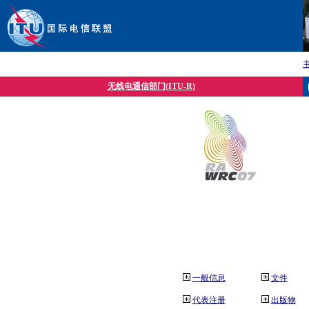
无线电通信部门(ITU-R)
一般信息
文件
代表注册
出版物