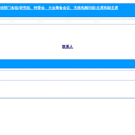
信部门各组(研究组、特委会、大会筹备会议、无线电顾问组)主席和副主席
联系人