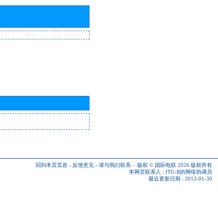
回到本页页首
-
反馈意见
-
请与我们联系
-
版权 © 国际电联 2026
版权所有
本网页联系人 :
ITU-R的网络协调员
最近更新日期 : 2013-01-30