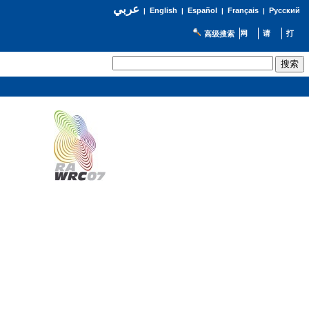
عربي
English
Español
Français
Русский
|
|
|
|
高级搜索