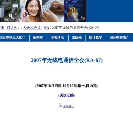
主页
:
ITU-R
； :
大会和会议
; :
RA
: 2007年无线电通信全会(RA-07)
国际电联三大部门
新闻室
各项活动
出版物
统计数字
国际电联简介
2007年无线电通信全会(RA-07)
(2007年10月15日-10月19日,瑞士,日内瓦)
«决议汇编»
全部展开