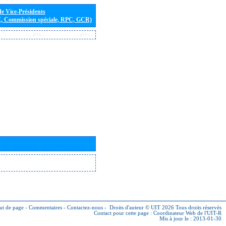
de Vice-Présidents
E, Commission spéciale, RPC, GCR)
ut de page
-
Commentaires
-
Contactez-nous
-
Droits d'auteur © UIT 2026
Tous droits réservés
Contact pour cette page :
Coordinateur Web de l'UIT-R
Mis à jour le : 2013-01-30