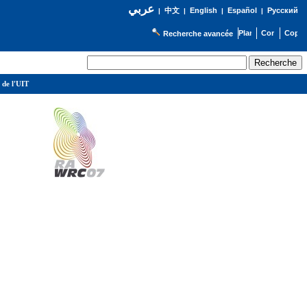
عربي
English
Español
Русский
|
中文
|
|
|
Recherche avancée
 de l'UIT