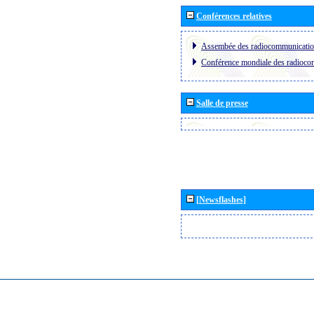
Conférences relatives
Assembée des radiocommunicati
Conférence mondiale des radioc
Salle de presse
[Newsflashes]