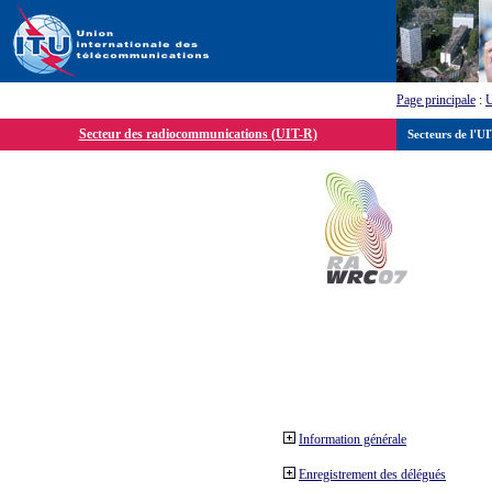
Page principale
:
Secteur des radiocommunications (UIT-R)
Secteurs de l'U
Information générale
Enregistrement des délégués