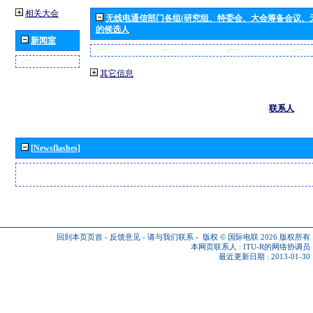
相关大会
无线电通信部门各组(研究组、特委会、大会筹备会议、
的候选人
新闻室
其它信息
联系人
[Newsflashes]
回到本页页首
-
反馈意见
-
请与我们联系
-
版权 © 国际电联 2026
版权所有
本网页联系人 :
ITU-R的网络协调员
最近更新日期 : 2013-01-30