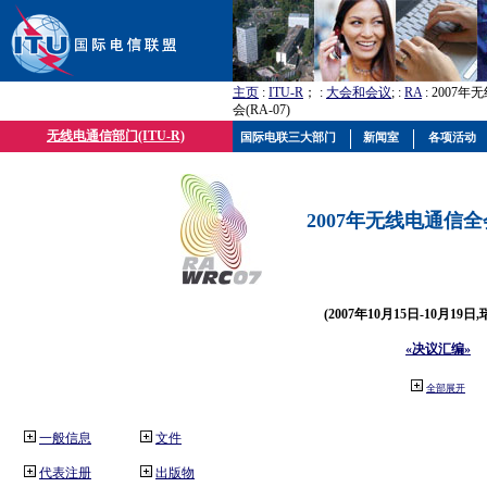
主页
:
ITU-R
； :
大会和会议
; :
RA
: 2007
会(RA-07)
无线电通信部门(ITU-R)
国际电联三大部门
新闻室
各项活动
2007年无线电通信全会(
(2007年10月15日-10月19日
«决议汇编»
全部展开
一般信息
文件
代表注册
出版物