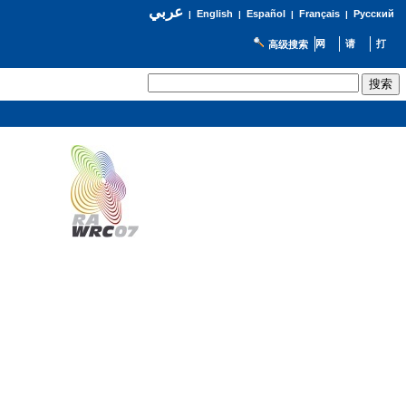
عربي
English
Español
Français
Русский
|
|
|
|
高级搜索