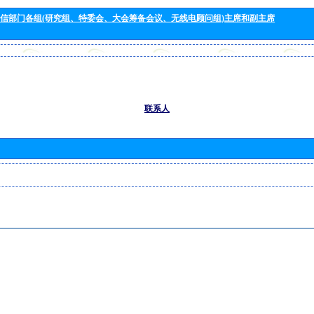
信部门各组(研究组、特委会、大会筹备会议、无线电顾问组)主席和副主席
联系人