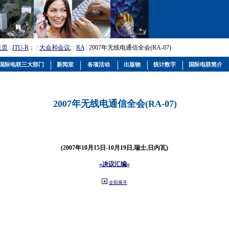
主页
:
ITU-R
； :
大会和会议
; :
RA
: 2007年无线电通信全会(RA-07)
国际电联三大部门
新闻室
各项活动
出版物
统计数字
国际电联简介
2007年无线电通信全会(RA-07)
(2007年10月15日-10月19日,瑞士,日内瓦)
«决议汇编»
全部展开