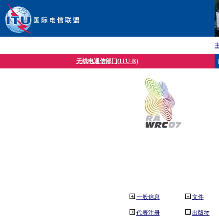
无线电通信部门(ITU-R)
一般信息
文件
代表注册
出版物