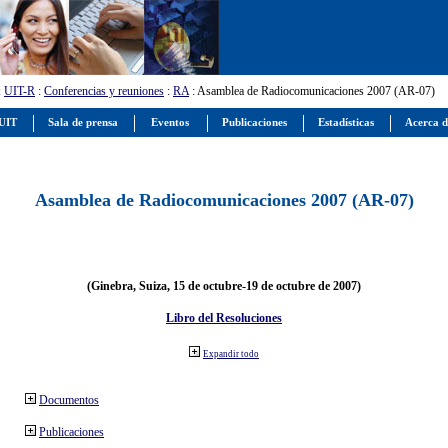
:
UIT-R
:
Conferencias y reuniones
:
RA
: Asamblea de Radiocomunicaciones 2007 (AR-07)
 UIT
Sala de prensa
Eventos
Publicaciones
Estadísticas
Acerca d
Asamblea de Radiocomunicaciones 2007 (AR-07)
(Ginebra, Suiza, 15 de octubre-19 de octubre de 2007)
Libro del Resoluciones
Expandir todo
Documentos
Publicaciones