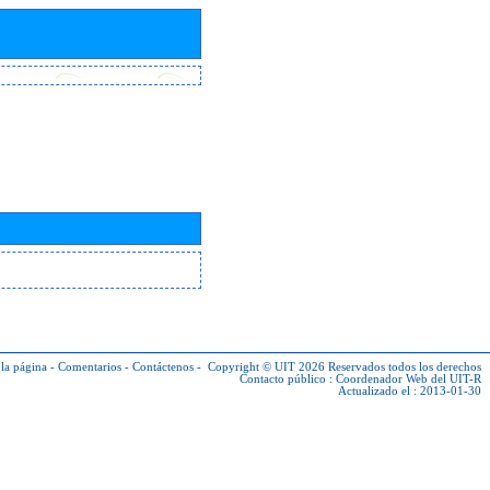
la página
-
Comentarios
-
Contáctenos
-
Copyright © UIT 2026
Reservados todos los derechos
Contacto público :
Coordenador Web del UIT-R
Actualizado el : 2013-01-30