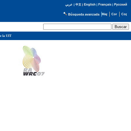
English
Français
Русский
عربي
|
中文
|
|
|
Búsqueda avanzada
e la UIT