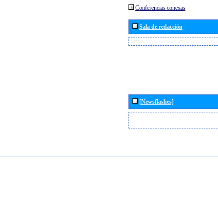
Conferencias conexas
Sala de redacción
[Newsflashes]