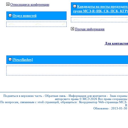
Относящиеся конференции
Кандидаты на посты председател
групп МСЭ-R (ИК, СК, ПСК, КГР)
Отдел новостей
Прочая информация
Для контакто
[Newsflashes]
Подняться в верхнюю часть
-
Обратная связь
-
Информация для контактов
-
Знак охраны
авторского права © МСЭ 2026
Все права сохранены
По вопросам, связанным с этой страницей, обращаться :
Координатор Web-страницы МСЭ-
R
Обновлено : 2013-01-30