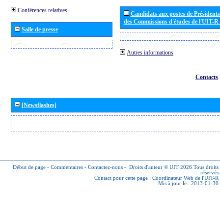
Conférences relatives
Candidats aux postes de Présidents 
des Commissions d'études de l'UIT-R
Salle de presse
Autres informations
Contacts
[Newsflashes]
Début de page
-
Commentaires
-
Contactez-nous
-
Droits d'auteur © UIT 2026
Tous droits
réservés
Contact pour cette page :
Coordinateur Web de l'UIT-R
Mis à jour le : 2013-01-30