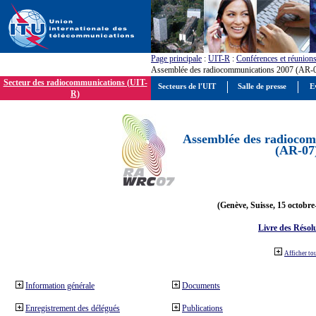
Page principale
:
UIT-R
:
Conférences et réunion
Assemblée des radiocommunications 2007 (AR-
Secteur des radiocommunications (UIT-
Secteurs de l'UIT
Salle de presse
E
R)
Assemblée des radiocom
(AR-07
(Genève, Suisse, 15 octobre
Livre des Résol
Afficher to
Information générale
Documents
Enregistrement des délégués
Publications