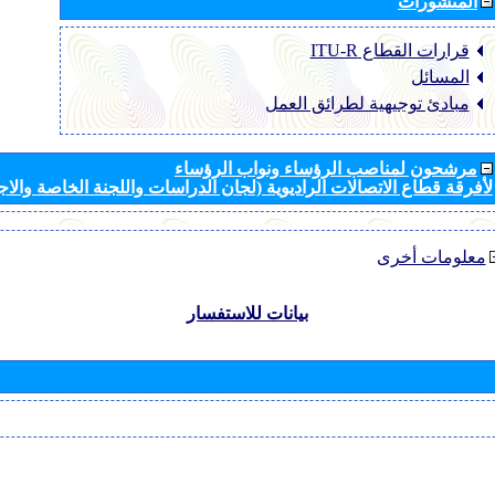
المنشورات
قرارات القطاع ‏ITU-R
المسائل
مبادئ توجيهية لطرائق العمل
مرشحون لمناصب الرؤساء ونواب الرؤساء
لأفرقة قطاع الاتصالات الراديوية (لجان الدراسات واللجنة الخاصة والا
معلومات أخرى
بيانات للاستفسار