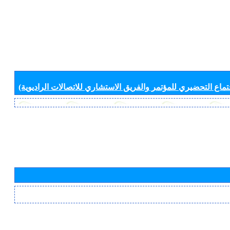
جتماع التحضيري للمؤتمر والفريق الاستشاري للاتصالات الراديوية)