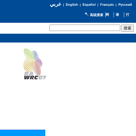
عربي
English
Español
Français
Русский
|
|
|
|
高级搜索