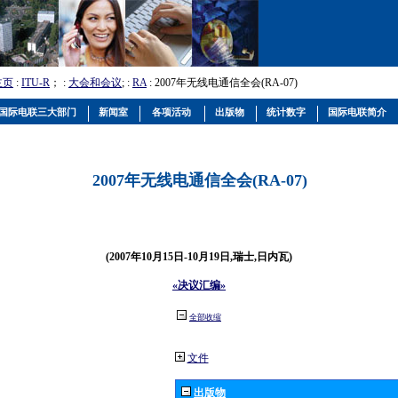
主页
:
ITU-R
； :
大会和会议
; :
RA
: 2007年无线电通信全会(RA-07)
国际电联三大部门
新闻室
各项活动
出版物
统计数字
国际电联简介
2007年无线电通信全会(RA-07)
(2007年10月15日-10月19日,瑞士,日内瓦)
«决议汇编»
全部收缩
文件
出版物