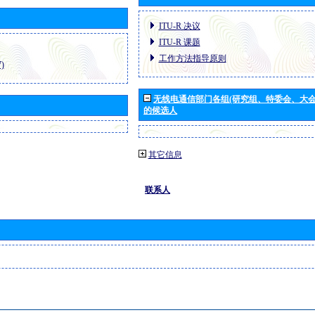
ITU-R 决议
ITU-R 课题
工作方法指导原则
)
无线电通信部门各组(研究组、特委会、大
的候选人
其它信息
联系人