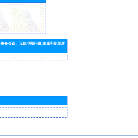
会筹备会议、无线电顾问组)主席和副主席