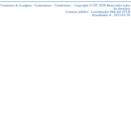
Comienzo de la página
-
Comentarios
-
Contáctenos
-
Copyright © UIT 2026
Reservados todos
los derechos
Contacto público :
Coordenador Web del UIT-R
Actualizado el : 2013-01-30