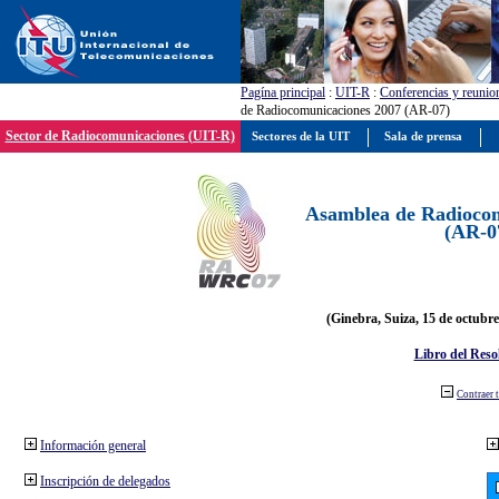
Pagína principal
:
UIT-R
:
Conferencias y reunio
de Radiocomunicaciones 2007 (AR-07)
Sector de Radiocomunicaciones (UIT-R)
Sectores de la UIT
Sala de prensa
Asamblea de Radiocom
(AR-0
(Ginebra, Suiza, 15 de octubre
Libro del Reso
Contraer 
Información general
Inscripción de delegados