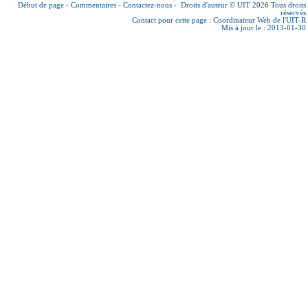
Début de page
-
Commentaires
-
Contactez-nous
-
Droits d'auteur © UIT 2026
Tous droits
réservés
Contact pour cette page :
Coordinateur Web de l'UIT-R
Mis à jour le : 2013-01-30