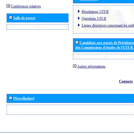
Conférences relatives
Résolutions UIT-R
Salle de presse
Questions UIT-R
Lignes directrices concernant les mét
Candidats aux postes de Présidents 
des Commissions d'études de l'UIT-R
Autres informations
Contacts
[Newsflashes]