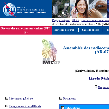
Page principale
:
UIT-R
:
Conférences et réunion
Assemblée des radiocommunications 2007 (AR-
Secteur des radiocommunications (UIT-
Secteurs de l'UIT
Salle de presse
E
R)
Assemblée des radiocom
(AR-07
(Genève, Suisse, 15 octobre
Livre des Résol
Masquer to
Information générale
Documents
Enregistrement des délégués
Publications