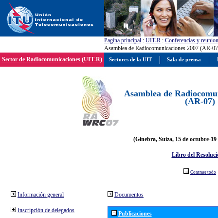
Pagína principal
:
UIT-R
:
Conferencias y reunio
Asamblea de Radiocomunicaciones 2007 (AR-07
Sector de Radiocomunicaciones (UIT-R)
Sectores de la UIT
Sala de prensa
Asamblea de Radiocomun
(AR-07)
(Ginebra, Suiza, 15 de octubre-19
Libro del Resoluci
Contraer todo
Información general
Documentos
Inscripción de delegados
Publicaciones