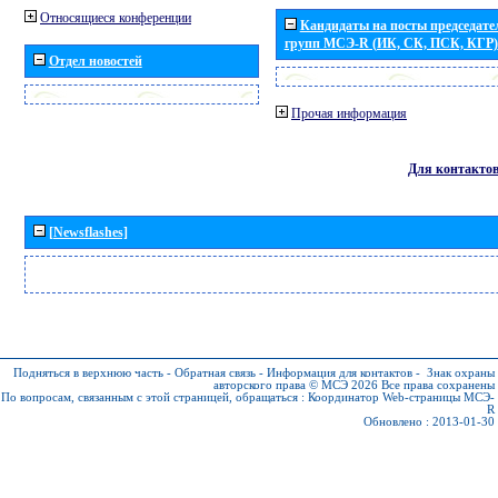
Относящиеся конференции
Кандидаты на посты председател
групп МСЭ-R (ИК, СК, ПСК, КГР)
Отдел новостей
Прочая информация
Для контакто
[Newsflashes]
Подняться в верхнюю часть
-
Обратная связь
-
Информация для контактов
-
Знак охраны
авторского права © МСЭ 2026
Все права сохранены
По вопросам, связанным с этой страницей, обращаться :
Координатор Web-страницы МСЭ-
R
Обновлено : 2013-01-30