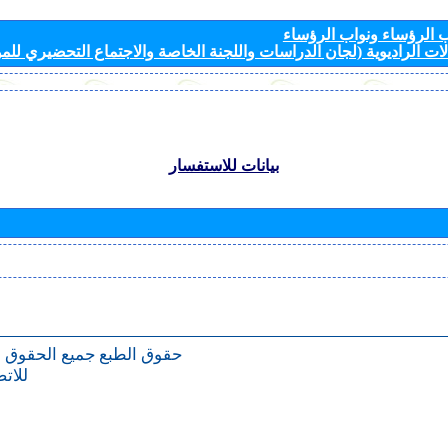
الرؤساء ونواب الرؤساء
ات الراديوية (لجان الدراسات واللجنة الخاصة والاجتماع التحضيري للمؤ
بيانات للاستفسار
حقوق الطبع
جميع الحقوق 
للات