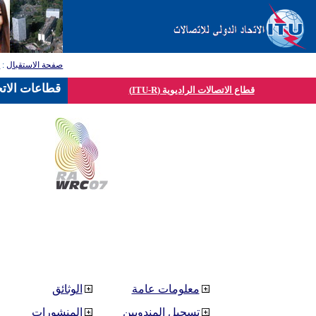
صفحة الاستقبال
:
ق
قطاعات الاتح
قطاع الاتصالات الراديوية (ITU-R)
معلومات عامة
الوثائق
تسجيل المندوبين
المنشورات