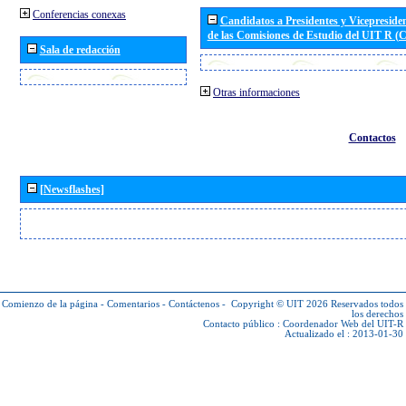
Conferencias conexas
Candidatos a Presidentes y Vicepreside
de las Comisiones de Estudio del UIT R 
Sala de redacción
Otras informaciones
Contactos
[Newsflashes]
Comienzo de la página
-
Comentarios
-
Contáctenos
-
Copyright © UIT 2026
Reservados todos
los derechos
Contacto público :
Coordenador Web del UIT-R
Actualizado el : 2013-01-30