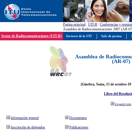
Pagína principal
:
UIT-R
:
Conferencias y reunio
Asamblea de Radiocomunicaciones 2007 (AR-07
Sector de Radiocomunicaciones (UIT-R)
Sectores de la UIT
Sala de prensa
Asamblea de Radiocomun
(AR-07)
(Ginebra, Suiza, 15 de octubre-19
Libro del Resoluci
Expandir todo
Información general
Documentos
Inscripción de delegados
Publicaciones