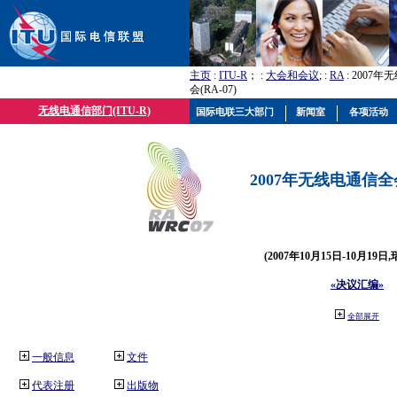
主页
:
ITU-R
； :
大会和会议
; :
RA
: 2007
会(RA-07)
无线电通信部门(ITU-R)
国际电联三大部门
新闻室
各项活动
2007年无线电通信全会(
(2007年10月15日-10月19日
«决议汇编»
全部展开
一般信息
文件
代表注册
出版物