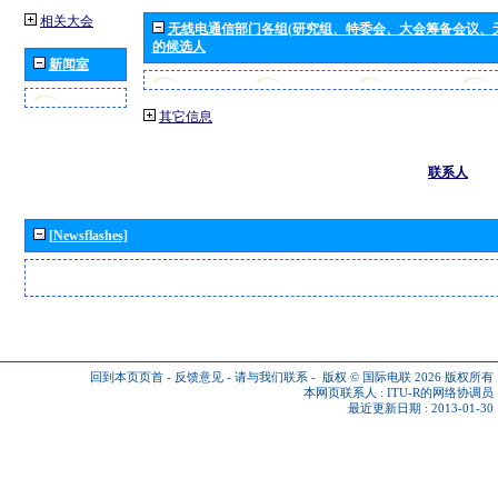
相关大会
无线电通信部门各组(研究组、特委会、大会筹备会议、
的候选人
新闻室
其它信息
联系人
[Newsflashes]
回到本页页首
-
反馈意见
-
请与我们联系
-
版权 © 国际电联 2026
版权所有
本网页联系人 :
ITU-R的网络协调员
最近更新日期 : 2013-01-30