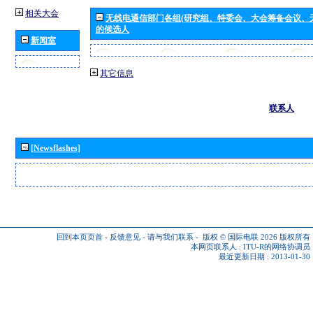
相关大会
无线电通信部门各组(研究组、特委会、大会筹备会议、
的候选人
新闻室
其它信息
联系人
[Newsflashes]
回到本页页首
-
反馈意见
-
请与我们联系
-
版权 © 国际电联 2026
版权所有
本网页联系人 :
ITU-R的网络协调员
最近更新日期 : 2013-01-30