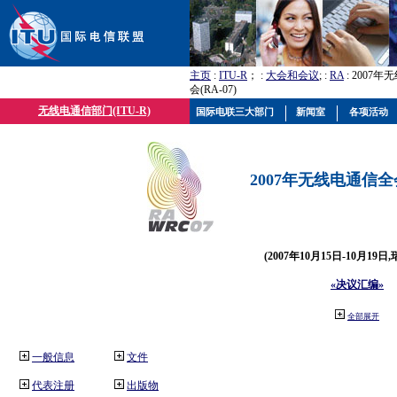
主页
:
ITU-R
； :
大会和会议
; :
RA
: 2007
会(RA-07)
无线电通信部门(ITU-R)
国际电联三大部门
新闻室
各项活动
2007年无线电通信全会(
(2007年10月15日-10月19日
«决议汇编»
全部展开
一般信息
文件
代表注册
出版物