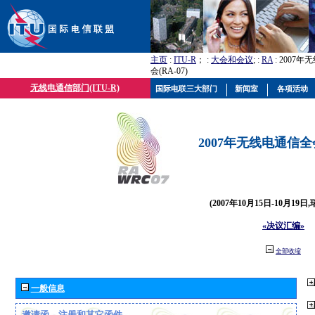
主页
:
ITU-R
； :
大会和会议
; :
RA
: 2007
会(RA-07)
无线电通信部门(ITU-R)
国际电联三大部门
新闻室
各项活动
2007年无线电通信全会(
(2007年10月15日-10月19日
«决议汇编»
全部收缩
一般信息
邀请函、注册和其它函件