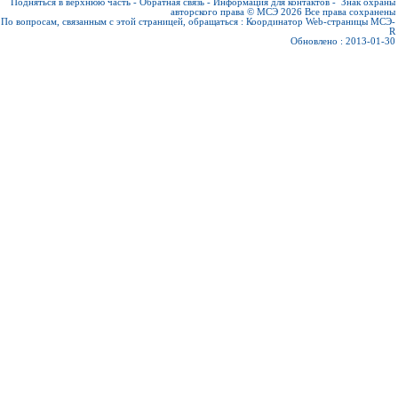
Подняться в верхнюю часть
-
Обратная связь
-
Информация для контактов
-
Знак охраны
авторского права © МСЭ 2026
Все права сохранены
По вопросам, связанным с этой страницей, обращаться :
Координатор Web-страницы МСЭ-
R
Обновлено : 2013-01-30