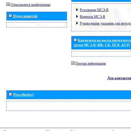
Относящиеся конференции
Резолюции МСЭ-R
Отдел новостей
Вопросы МСЭ-R
Руководящие указания для метод
Кандидаты на посты председател
групп МСЭ-R (ИК, СК, ПСК, КГР)
Прочая информация
Для контакто
[Newsflashes]