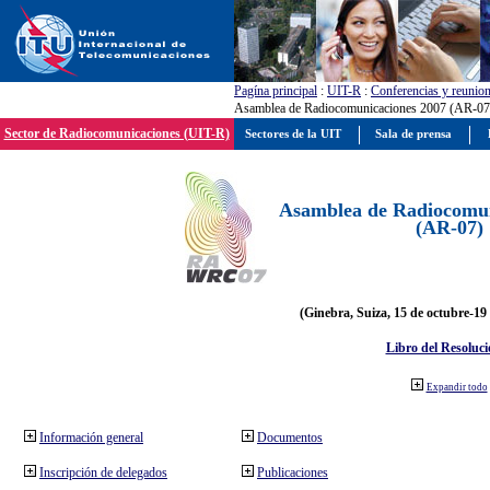
Pagína principal
:
UIT-R
:
Conferencias y reunio
Asamblea de Radiocomunicaciones 2007 (AR-07
Sector de Radiocomunicaciones (UIT-R)
Sectores de la UIT
Sala de prensa
Asamblea de Radiocomun
(AR-07)
(Ginebra, Suiza, 15 de octubre-19
Libro del Resoluci
Expandir todo
Información general
Documentos
Inscripción de delegados
Publicaciones