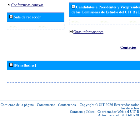
Conferencias conexas
Candidatos a Presidentes y Vicepreside
de las Comisiones de Estudio del UIT R 
Sala de redacción
Otras informaciones
Contactos
[Newsflashes]
Comienzo de la página
-
Comentarios
-
Contáctenos
-
Copyright © UIT 2026
Reservados todos
los derechos
Contacto público :
Coordenador Web del UIT-R
Actualizado el : 2013-01-30