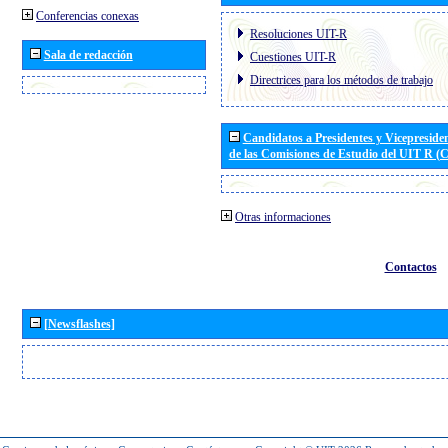
Conferencias conexas
Resoluciones UIT-R
Sala de redacción
Cuestiones UIT-R
Directrices para los métodos de trabajo
Candidatos a Presidentes y Vicepreside
de las Comisiones de Estudio del UIT R 
Otras informaciones
Contactos
[Newsflashes]