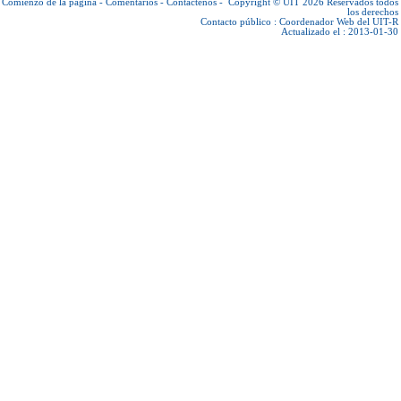
Comienzo de la página
-
Comentarios
-
Contáctenos
-
Copyright © UIT 2026
Reservados todos
los derechos
Contacto público :
Coordenador Web del UIT-R
Actualizado el : 2013-01-30