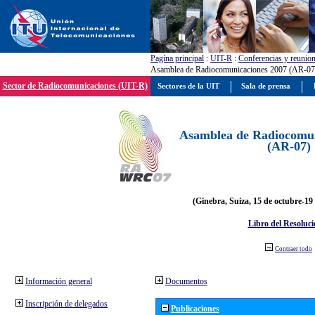
Pagína principal
:
UIT-R
:
Conferencias y reunio
Asamblea de Radiocomunicaciones 2007 (AR-07
Sector de Radiocomunicaciones (UIT-R)
Sectores de la UIT
Sala de prensa
Asamblea de Radiocomun
(AR-07)
(Ginebra, Suiza, 15 de octubre-19
Libro del Resoluci
Contraer todo
Información general
Documentos
Inscripción de delegados
Publicaciones