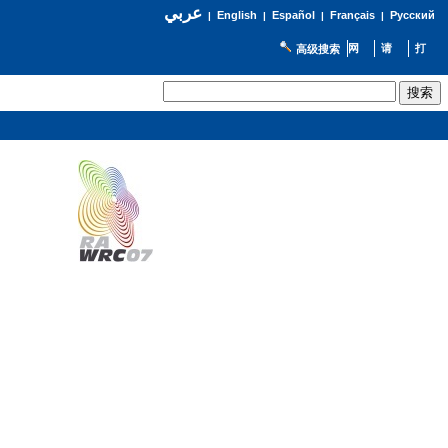
عربي
English
Español
Français
Русский
|
|
|
|
高级搜索