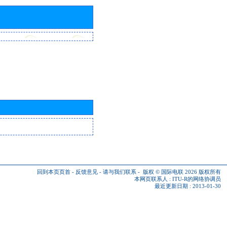
回到本页页首
-
反馈意见
-
请与我们联系
-
版权 © 国际电联 2026
版权所有
本网页联系人 :
ITU-R的网络协调员
最近更新日期 : 2013-01-30