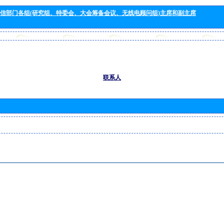
信部门各组(研究组、特委会、大会筹备会议、无线电顾问组)主席和副主席
联系人