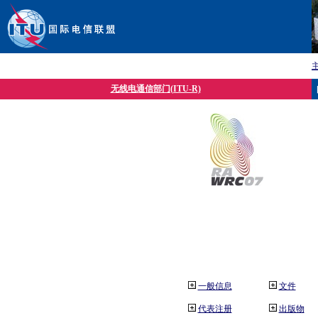
无线电通信部门(ITU-R)
一般信息
文件
代表注册
出版物