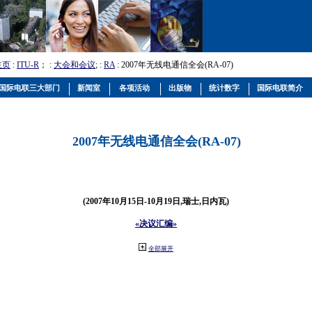
主页
:
ITU-R
； :
大会和会议
; :
RA
: 2007年无线电通信全会(RA-07)
国际电联三大部门
新闻室
各项活动
出版物
统计数字
国际电联简介
2007年无线电通信全会(RA-07)
(2007年10月15日-10月19日,瑞士,日内瓦)
«决议汇编»
全部展开