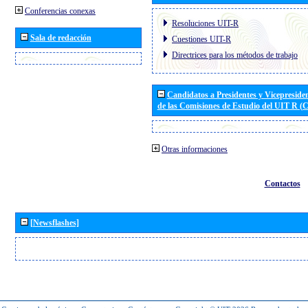
Conferencias conexas
Resoluciones UIT-R
Sala de redacción
Cuestiones UIT-R
Directrices para los métodos de trabajo
Candidatos a Presidentes y Vicepreside
de las Comisiones de Estudio del UIT R 
Otras informaciones
Contactos
[Newsflashes]