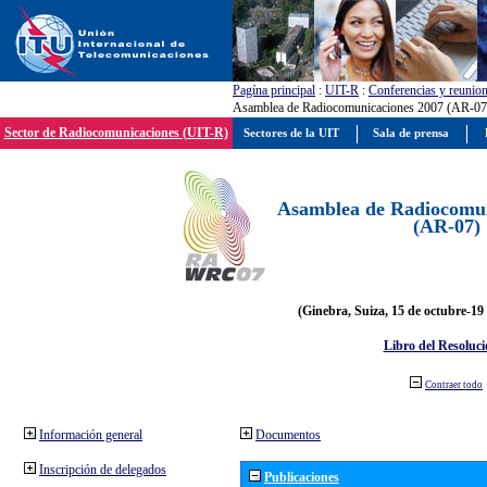
Pagína principal
:
UIT-R
:
Conferencias y reunio
Asamblea de Radiocomunicaciones 2007 (AR-07
Sector de Radiocomunicaciones (UIT-R)
Sectores de la UIT
Sala de prensa
Asamblea de Radiocomun
(AR-07)
(Ginebra, Suiza, 15 de octubre-19
Libro del Resoluci
Contraer todo
Información general
Documentos
Inscripción de delegados
Publicaciones