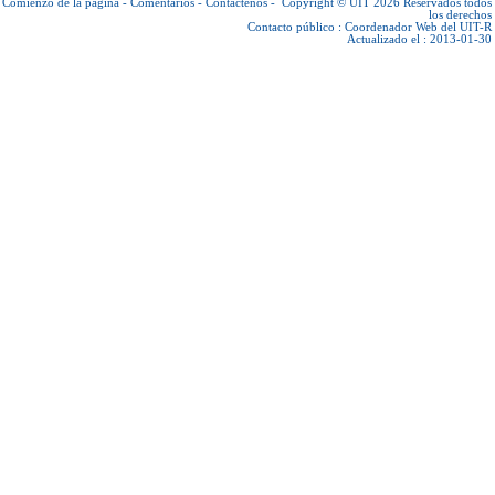
Comienzo de la página
-
Comentarios
-
Contáctenos
-
Copyright © UIT 2026
Reservados todos
los derechos
Contacto público :
Coordenador Web del UIT-R
Actualizado el : 2013-01-30