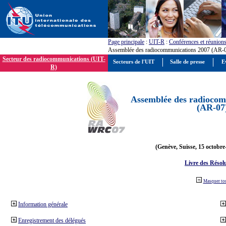
Page principale
:
UIT-R
:
Conférences et réunion
Assemblée des radiocommunications 2007 (AR-
Secteur des radiocommunications (UIT-
Secteurs de l'UIT
Salle de presse
E
R)
Assemblée des radiocom
(AR-07
(Genève, Suisse, 15 octobre
Livre des Résol
Masquer to
Information générale
Enregistrement des délégués