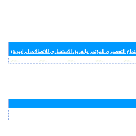
جتماع التحضيري للمؤتمر والفريق الاستشاري للاتصالات الراديوية)