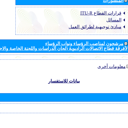
المنشورات
قرارات القطاع ‏ITU-R
المسائل
مبادئ توجيهية لطرائق العمل
مرشحون لمناصب الرؤساء ونواب الرؤساء
لأفرقة قطاع الاتصالات الراديوية (لجان الدراسات واللجنة الخاصة والا
معلومات أخرى
بيانات للاستفسار