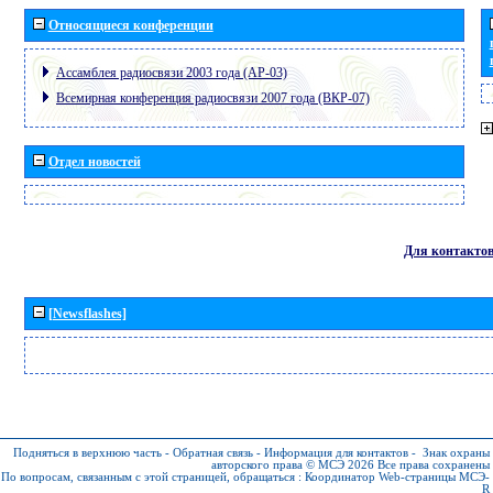
Относящиеся конференции
Ассамблея радиосвязи 2003 года (АР-03)
Всемирная конференция радиосвязи 2007 года (ВКР-07)
Отдел новостей
Для контакто
[Newsflashes]
Подняться в верхнюю часть
-
Обратная связь
-
Информация для контактов
-
Знак охраны
авторского права © МСЭ 2026
Все права сохранены
По вопросам, связанным с этой страницей, обращаться :
Координатор Web-страницы МСЭ-
R