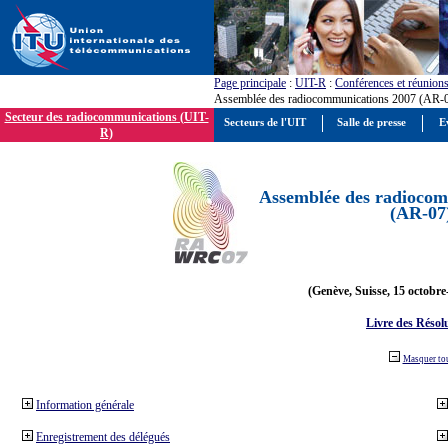
Page principale
:
UIT-R
:
Conférences et réunion
Assemblée des radiocommunications 2007 (AR-
Secteur des radiocommunications (UIT-
Secteurs de l'UIT
Salle de presse
E
R)
Assemblée des radiocom
(AR-07
(Genève, Suisse, 15 octobre
Livre des Résol
Masquer to
Information générale
Enregistrement des délégués