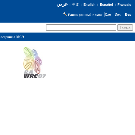
عربي
English
Español
Français
|
中文
|
|
|
Расширенный поиск
ведения о МСЭ