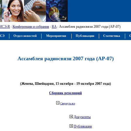
МСЭ-R
:
Конференции и собрания
:
RA
: Ассамблея радиосвязи 2007 года (АР-07)
МСЭ
Отдел новостей
Мероприятия
Публикации
Статистика
С
Ассамблея радиосвязи 2007 года (АР-07)
(Женева, Швейцария, 15 октября - 19 октября 2007 года)
Сборник резолюций
Свернуть все
Документы
Публикации