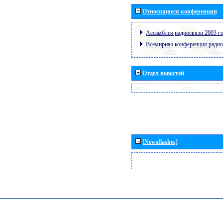
Относящиеся конференции
Ассамблея радиосвязи 2003 го
Всемирная конференция радио
Отдел новостей
[Newsflashes]