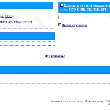
Кандидаты на посты председателей
групп МСЭ-R (ИК, СК, ПСК, КГР)
да (АР-03)
связи 2007 года (ВКР-07)
Прочая информация
Для контактов
Подняться в верхнюю часть
-
Обратная связь
-
Инф
П