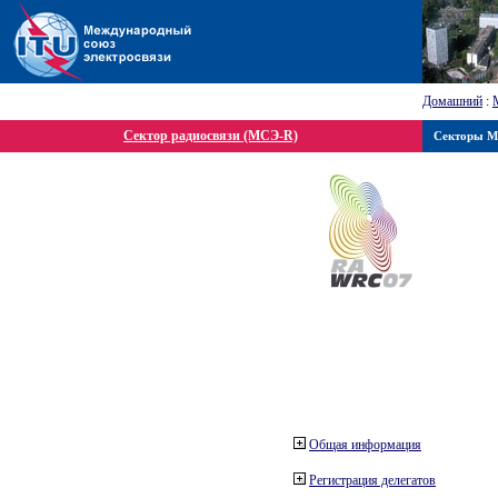
Домашний
:
Сектор радиосвязи (МСЭ-R)
Секторы 
Общая информация
Регистрация делегатов