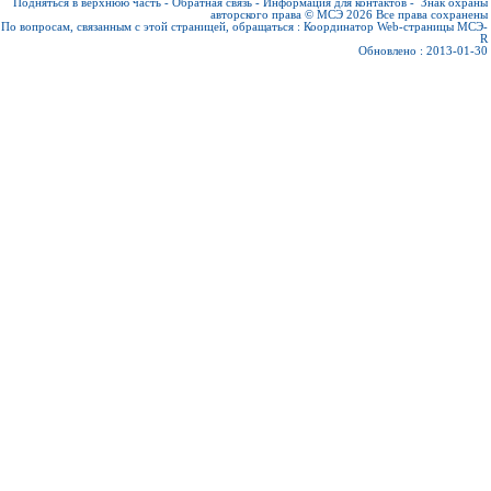
Подняться в верхнюю часть
-
Обратная связь
-
Информация для контактов
-
Знак охраны
авторского права © МСЭ 2026
Все права сохранены
По вопросам, связанным с этой страницей, обращаться :
Координатор Web-страницы МСЭ-
R
Обновлено : 2013-01-30