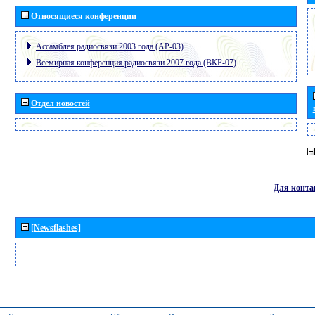
Относящиеся конференции
Ассамблея радиосвязи 2003 года (АР-03)
Всемирная конференция радиосвязи 2007 года (ВКР-07)
Отдел новостей
Для конта
[Newsflashes]