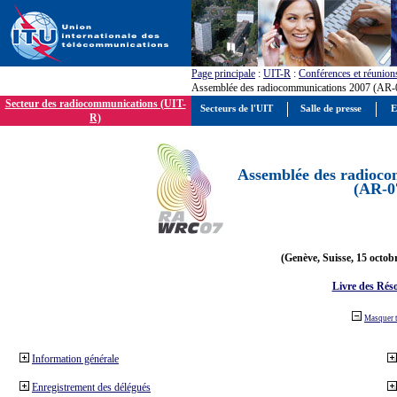
Page principale
:
UIT-R
:
Conférences et réunion
Assemblée des radiocommunications 2007 (AR-
Secteur des radiocommunications (UIT-
Secteurs de l'UIT
Salle de presse
E
R)
Assemblée des radioco
(AR-0
(Genève, Suisse, 15 octob
Livre des Réso
Masquer 
Information générale
Enregistrement des délégués