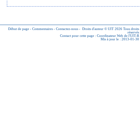
Début de page
-
Commentaires
-
Contactez-nous
-
Droits d'auteur © UIT 2026
Tous droits
réservés
Contact pour cette page :
Coordinateur Web de l'UIT-R
Mis à jour le : 2013-01-30