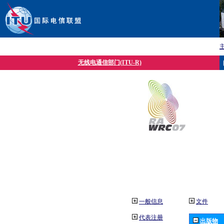
无线电通信部门(ITU-R)
一般信息
文件
代表注册
出版物