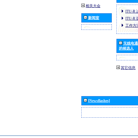
相关大会
ITU-R
新闻室
ITU-R
工作方
无线电通
的候选人
其它信息
[Newsflashes]