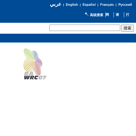
عربي
English
Español
Français
Русский
|
|
|
|
高级搜索