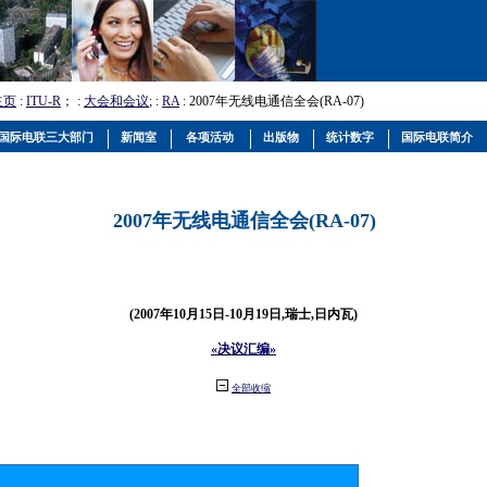
主页
:
ITU-R
； :
大会和会议
; :
RA
: 2007年无线电通信全会(RA-07)
国际电联三大部门
新闻室
各项活动
出版物
统计数字
国际电联简介
2007年无线电通信全会(RA-07)
(2007年10月15日-10月19日,瑞士,日内瓦)
«决议汇编»
全部收缩