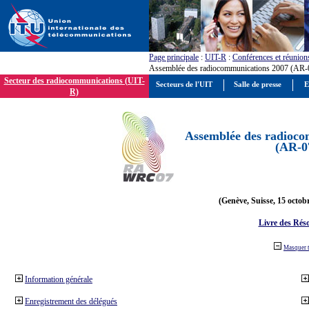
Page principale
:
UIT-R
:
Conférences et réunion
Assemblée des radiocommunications 2007 (AR-
Secteur des radiocommunications (UIT-
Secteurs de l'UIT
Salle de presse
E
R)
Assemblée des radioco
(AR-0
(Genève, Suisse, 15 octob
Livre des Réso
Masquer 
Information générale
Enregistrement des délégués