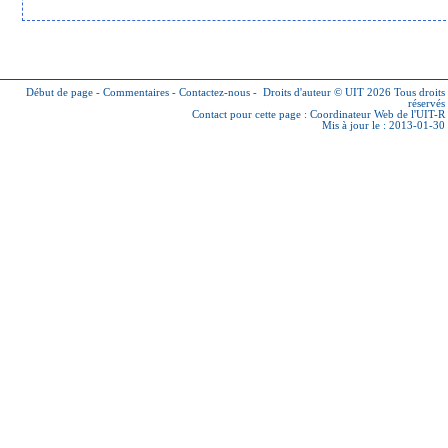
Début de page
-
Commentaires
-
Contactez-nous
-
Droits d'auteur © UIT 2026
Tous droits
réservés
Contact pour cette page :
Coordinateur Web de l'UIT-R
Mis à jour le : 2013-01-30