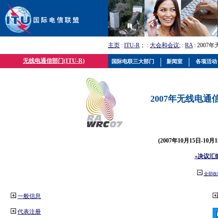
主页
:
ITU-R
； :
大会和会议
; :
RA
: 2007
无线电通信部门(ITU-R)
国际电联三大部门
新闻室
各项活动
2007年无线电通信
(2007年10月15日-10
«决议汇
全部收
一般信息
代表注册