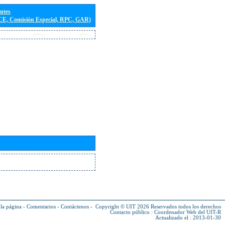
entes
(CE, Comisión Especial, RPC, GAR)
la página
-
Comentarios
-
Contáctenos
-
Copyright © UIT 2026
Reservados todos los derechos
Contacto público :
Coordenador Web del UIT-R
Actualizado el : 2013-01-30