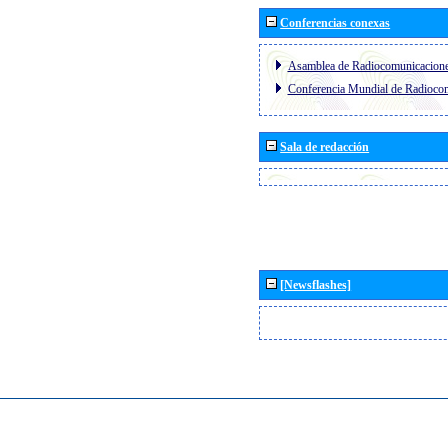
Conferencias conexas
Asamblea de Radiocomunicacion
Conferencia Mundial de Radioc
Sala de redacción
[Newsflashes]