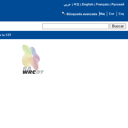
English
Français
Русский
عربي
|
中文
|
|
|
Búsqueda avanzada
e la UIT