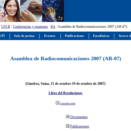
:
UIT-R
:
Conferencias y reuniones
:
RA
: Asamblea de Radiocomunicaciones 2007 (AR-07)
 UIT
Sala de prensa
Eventos
Publicaciones
Estadísticas
Acerca d
Asamblea de Radiocomunicaciones 2007 (AR-07)
(Ginebra, Suiza, 15 de octubre-19 de octubre de 2007)
Libro del Resoluciones
Contraer todo
Documentos
Publicaciones